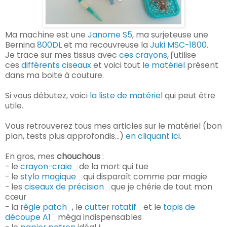
Ma machine est une
Janome S5
, ma surjeteuse une
Bernina
800DL
et ma recouvreuse la
Juki MSC-1800
.
Je trace sur mes tissus avec
ces crayons
, j'utilise
ces
différents ciseaux
et voici tout
le matériel
présent
dans ma boite à couture.
Si vous débutez, voici
la liste de matériel
qui peut être
utile.
Vous retrouverez tous mes articles sur le matériel (bon
plan, tests plus approfondis...)
en cliquant ici
.
En gros, mes
chouchous
:
- le
crayon-craie
de la mort qui tue
- le
stylo magique
qui disparaît comme par magie
- les
ciseaux de précision
que je chérie de tout mon
cœur
- la
règle patch
, le
cutter rotatif
et le
tapis de
découpe A1
méga indispensables