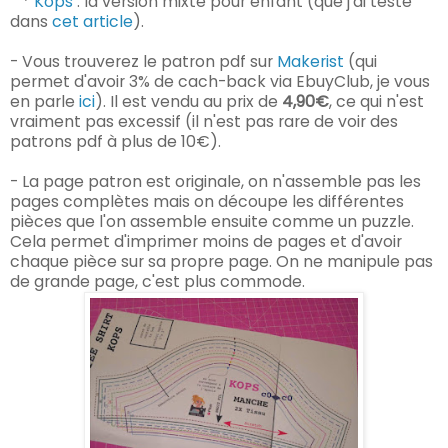
*
Kops
: la version mixte pour enfant (que j'ai testé
dans
cet article
).
- Vous trouverez le patron pdf
sur
Makerist
(qui
permet d'avoir 3% de cach-back via EbuyClub, je vous
en parle
ici
). Il est vendu
au prix de
4,90€
, ce qui n'est
vraiment pas excessif (il n'est pas rare de voir des
patrons pdf à plus de 10€).
- La page patron est originale, on n'assemble pas les
pages complètes mais on découpe les différentes
pièces que l'on assemble ensuite comme un puzzle.
Cela permet d'imprimer moins de pages et d'avoir
chaque pièce sur sa propre page. On ne manipule pas
de grande page, c'est plus commode.