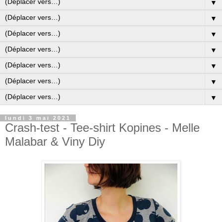
▼
▼
▼
▼
▼
▼
▼
lundi 3 mai 2021
Crash-test - Tee-shirt Kopines - Melle
Malabar & Viny Diy