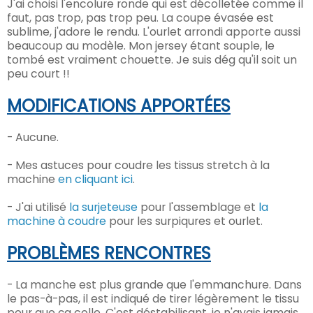
J'ai choisi l'encolure ronde qui est décolletée comme il
faut, pas trop, pas trop peu. La coupe évasée est
sublime, j'adore le rendu. L'ourlet arrondi apporte aussi
beaucoup au modèle. Mon jersey étant souple, le
tombé est vraiment chouette. Je suis dég qu'il soit un
peu court !!
MODIFICATIONS APPORTÉES
- Aucune.
- Mes astuces pour coudre les tissus stretch à la
machine
en cliquant ici
.
- J'ai utilisé
la surjeteuse
pour l'assemblage et
la
machine à coudre
pour les surpiqures et ourlet.
PROBLÈMES
RENCONTR
E
S
- La manche est plus grande que l'emmanchure. Dans
le pas-à-pas, il est indiqué de tirer légèrement le tissu
pour que ça colle. C'est déstabilisant, je n'avais jamais