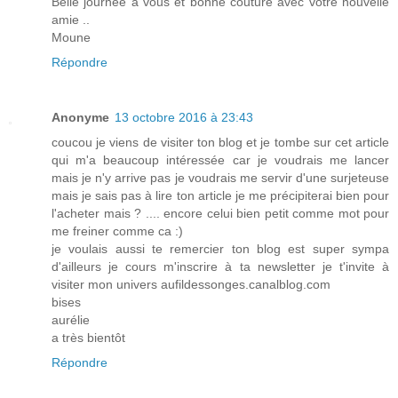
Belle journée à vous et bonne couture avec votre nouvelle
amie ..
Moune
Répondre
Anonyme
13 octobre 2016 à 23:43
coucou je viens de visiter ton blog et je tombe sur cet article
qui m'a beaucoup intéressée car je voudrais me lancer
mais je n'y arrive pas je voudrais me servir d'une surjeteuse
mais je sais pas à lire ton article je me précipiterai bien pour
l'acheter mais ? .... encore celui bien petit comme mot pour
me freiner comme ca :)
je voulais aussi te remercier ton blog est super sympa
d'ailleurs je cours m'inscrire à ta newsletter je t'invite à
visiter mon univers aufildessonges.canalblog.com
bises
aurélie
a très bientôt
Répondre