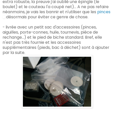
extra robuste, la
preuve j'ai oublié une épingle (le
boul
et) et le
cout
eau l
'a coupé net)... A ne pas refaire
néanmoins, je vais les
bannir
et
n'utiliser que les
pinces
désormais pour éviter ce genre de ch
ose.
- livrée avec un petit sac
d'accessoires (pinces,
aiguilles, porte-connes, huile, tournevis, pièce de
rechange...) et
le pied de biche standard. Bref,
elle
n'
est pas très fournie et les accessoires
supplémentai
res (pieds, bac à déch
et) so
nt à ajouter
par la
suite.