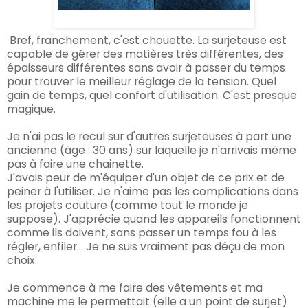
Bref, franchement, c
'est chouette. La
surjeteuse est
capable de gérer des matières très différentes, des
épaisseurs différentes sans
avoir à passer du temps
pour t
r
ouver le meilleur réglage de la tension. Quel
gain de temps, quel confort d'utilisa
tion. C'est presque
magique.
Je n'ai pas le recul sur
d'autres surjeteuses à part une
ancienne (âge : 30 a
ns)
sur laquelle je n'arrivais même
pa
s à faire une chainette.
J'avais peur de m'équiper d'un objet de ce prix et de
peiner à l'utiliser. Je n'aime pas les complications dans
les projets couture (comme tout le monde je
suppose). J'apprécie
quand
les appareils fonctionnen
t
comme ils doivent, sans passer un temps fou à les
r
égler, enfiler... Je ne suis vraiment pas dé
ç
u de mon
choix.
Je commence à me faire des
vêtements et ma
machine me le permettait (elle a un point de surjet)