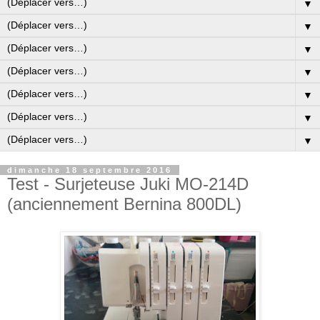
▼
▼
▼
▼
▼
▼
▼
dimanche 18 septembre 2016
Test - Surjeteuse Juki MO-214D
(anciennement Bernina 800DL)