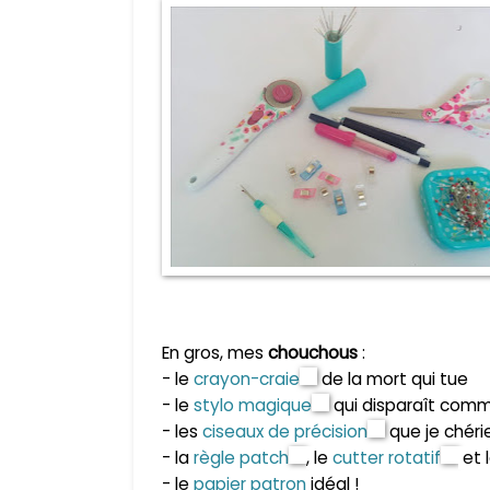
En gros, mes
chouchous
:
- le
crayon-craie
de la mort qui tue
- le
stylo magique
qui disparaît com
- les
ciseaux de précision
que je chér
- la
règle patch
, le
cutter rotatif
et 
- le
papier patron
idéal !