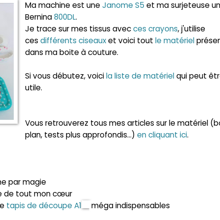
Ma machine est une
Janome S5
et ma surjeteuse u
Bernina
800DL
.
Je trace sur mes tissus avec
ces crayons
, j'utilise
ces
différents ciseaux
et voici tout
le matériel
prése
dans ma boite à couture.
Si vous débutez, voici
la liste de matériel
qui peut êt
utile.
Vous retrouverez tous mes articles sur le matériel (
plan, tests plus approfondis...)
en cliquant ici
.
me par magie
ie de tout mon cœur
le
tapis de découpe A1
méga indispensables