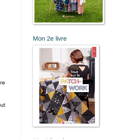
Mon 2e livre
tre
out