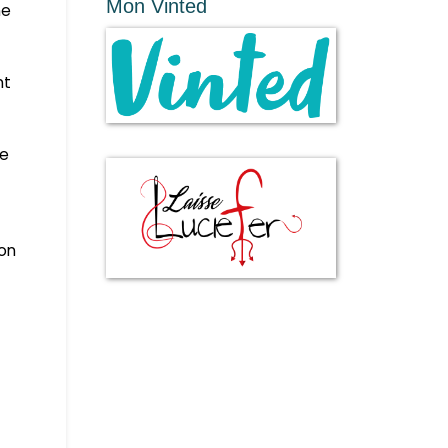
Mon Vinted
ne
nt
re
bon