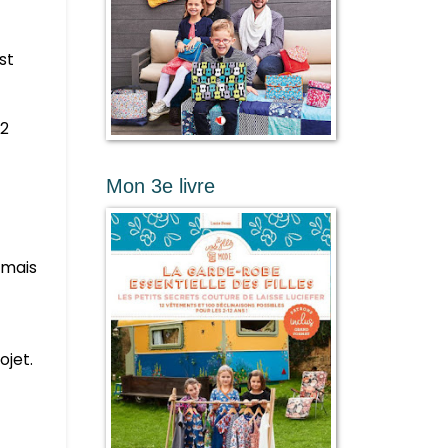
st
 2
Mon 3e livre
t mais
ojet.