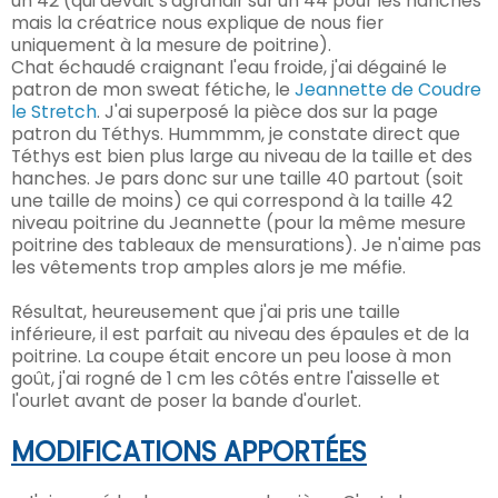
un 42 (qui devait s'agrandir sur un 44 pour les hanches
mais la créatrice nous explique de nous fier
uniquement à la mesure de poitrine).
Chat échaudé craignant l'eau froide, j'ai dégainé le
patron de mon sweat fétiche, le
Jeannette de Coudre
le Stretch
. J'ai superposé la pièce dos sur la page
patron du Téthys. Hummmm, je constate direct que
Téthys est bien plus large au niveau de la taille et des
hanches. Je pars donc sur une taille 40 partout (soit
une taille de moins) ce qui correspond à la taille 42
niveau poitrine du Jeannette (pour la même mesure
poitrine des tableaux de mensurations). Je n'aime pas
les vêtements trop amples alors je me méfie.
Résultat, heureusement que j'ai pris une taille
inférieure, il est parfait au niveau des épaules et de la
poitrine. La coupe était encore un peu loose à mon
goût, j'ai rogné de 1 cm les côtés entre l'aisselle et
l'ourlet avant de poser la bande d'ourlet.
MODIFICATIONS APPORTÉES