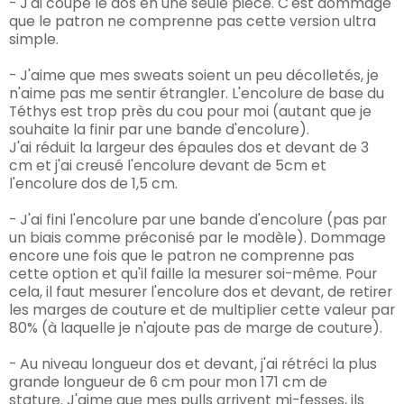
- J'ai coupé le dos en une seule pièce. C'est dommage
que le patron ne comprenne pas cette version ultra
simple.
- J'aime que mes sweats soient un peu décolletés, je
n'aime pas me sentir étrangler. L'encolure de base du
Téthys est trop près du cou pour moi (autant que je
souhaite la finir par une bande d'encolure).
J'ai réduit la largeur des épaules dos et devant de 3
cm et j'ai creusé l'encolure devant de 5cm et
l'encolure dos de 1,5 cm.
- J'ai fini l'encolure par une bande d'encolure (pas par
un biais comme préconisé par le modèle). Dommage
encore une fois que le patron ne comprenne pas
cette option et qu'il faille la mesurer soi-même. Pour
cela, il faut mesurer l'encolure dos et devant, de retirer
les marges de couture et de multiplier cette valeur par
80% (à laquelle je n'ajoute pas de marge de couture).
- Au niveau longueur dos et devant, j'ai rétréci la plus
grande longueur de 6 cm pour mon 171 cm de
stature.
J'aime que mes pulls arrivent mi-fesses, ils