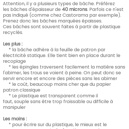
Attention, i
l y a plusieurs types de bâche. Préférez
les
bâches d'
épaisseur de
40 microns
. Parfois ce n'est
pas indiqué (comme chez Castorama par exemple).
Prenez donc les bâches marquées épa
isses
.
Ces bâches sont souvent faites à partir de plastique
recyclés.
Les plus :
*
la bâche adhère
à la feuille de patron par
électricit
é statique. Elle tient bien en place durant le
recopiage
* les épingles traversent facilement la matière sans
l'
abimer, les trous se voient à
peine. On peut donc se
servir enco
re et encore des pièces sans les
abimer
* le co
û
t, beaucoup moins cher que du papier
patron classique
* Le plastique
est
transparent comme il
faut,
souple
sans être trop froissable ou difficile à
mani
puler
Les moins :
* pour éc
rire sur du plastique, le mieux est le