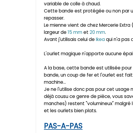
variable de colle à chaud.
Cette bande est protégée ou non par une
repasser.
Le mienne vient de chez Mercerie Extra 
largeur de
15 mm
et
20 mm
.
Avant j'utilisais celui de
Ikea
qui n'a pas 
L'ourlet magique n'apporte aucune épaiss
A la base, cette bande est utilisée pour r
bande, un coup de fer et l'ourlet est fait
machine...
Je ne l'utilise donc pas pour cet usage
déjà cousu ce genre de pièce, vous sav
manches) restent "volumineux" malgré l
et les ourlets bien plats.
PAS-A-PAS