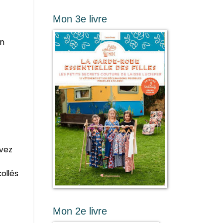
Mon 3e livre
en
avez
ollés
Mon 2e livre