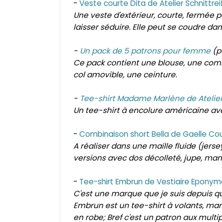
-
Veste courte Dita de Atelier Schnittrei
Une veste d'extérieur, courte, fermée p
laisser séduire. Elle peut se coudre da
-
Un pack de 5 patrons pour femme
(p
Ce pack contient une blouse, une combi
col amovible, une ceinture.
-
Tee-shirt Madame Marlène de Atelier 
Un tee-shirt à encolure américaine av
-
Combinaison short Bella de Gaelle Co
A réaliser dans une maille fluide (jers
versions avec dos décolleté, jupe, manc
-
Tee-shirt Embrun de Vestiaire Eponym
C'est une marque que je suis depuis q
Embrun est un tee-shirt à volants, ma
en robe; Bref c'est un patron aux multip