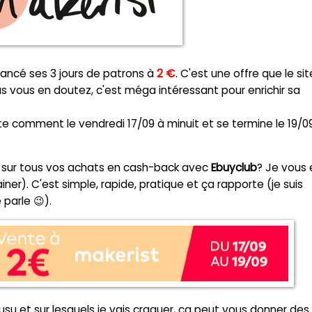
lancé ses 3 jours de patrons à
2 €
. C'est une offre que le sit
s vous en doutez, c'est méga intéressant pour enrichir sa
e comment le vendredi 17/09 à minuit et se termine le 19/0
4% sur tous vos achats en cash-back avec
Ebuyclub
? Je vous 
iner). C'est simple, rapide, pratique et ça rapporte (je suis
 parle 😉).
cousu et sur lesquels je vais craquer, ça peut vous donner des