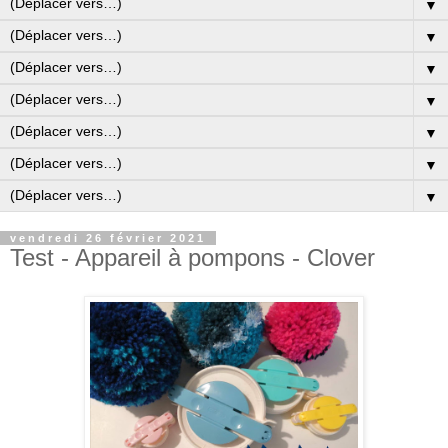
▼
▼
▼
▼
▼
▼
▼
vendredi 26 février 2021
Test - Appareil à pompons - Clover