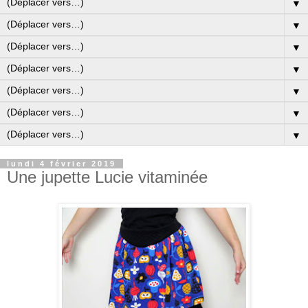
▼
▼
▼
▼
▼
▼
▼
lundi 4 février 2019
Une jupette Lucie vitaminée