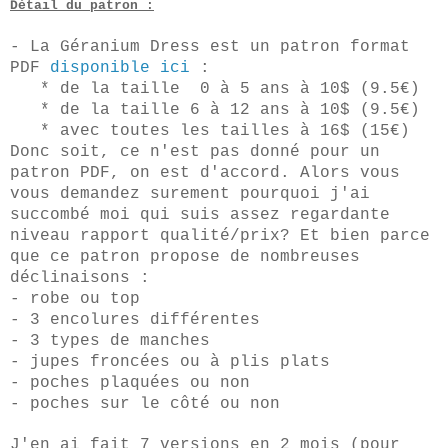
Détail du patron :
- La Géranium Dress est un patron format
PDF
disponible ici
:
* de la taille 0 à 5 ans à 10$ (9.5€)
* de la taille 6 à 12 ans à 10$ (9.5€)
* avec toutes les tailles à 16$ (15€)
Donc soit, ce n'
est pas donné pour un
patron PDF, on est d'accord.
Alors vous
vous demandez surement pourquoi j'ai
succombé moi qui suis assez regardante
niveau rapport qua
lité
/
prix
?
Et bien parce
que ce patron propose de nombreuses
déclinaisons :
- robe ou top
- 3 encolures différentes
- 3 types de manches
- jupes froncées ou à plis plats
- poches plaquées ou non
- poches sur le côté ou non
J'en ai fait 7 versions en 2 mois (pour