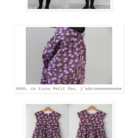
Ahhh, ce tissu Petit Pan, j'adoreeeeeeeeeee