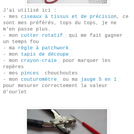
J'ai utilisé ici :
- mes
ciseaux à tissus et de précisio
n, ce
sont mes préférés, tops du tops, je ne
m'en passe plus.
- mon
cutter rotatif
q
ui me fait gagner
un temps fou
- ma
règle à patchwork
- mon
tapis de découpe
- mon
crayon-craie
pour marquer les
repères
- mes
pinces
chouchoutes
- mon
c
outuromètre
ou m
a
jauge 5 en 1
pour mesurer correctement la valeur
d'ourlet