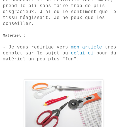
prend le pli sans faire trop de plis
disgracieux. J'ai eu le sentiment que le
tissu réagissait. Je ne peux que les
conseiller.
Matér
iel
:
- Je vous redirige vers
mon article
très
complet sur le
sujet
ou
celui ci
pour d
u
m
atériel un peu plus "fun"
.