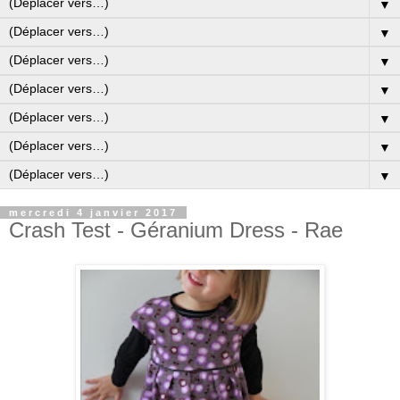
▼
▼
▼
▼
▼
▼
▼
mercredi 4 janvier 2017
Crash Test - Géranium Dress - Rae