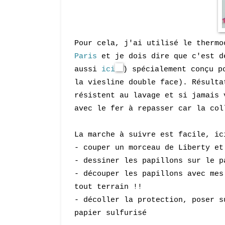
Pour
cela
, j'ai
utilisé
le thermo
Paris
et je dois dire que c'est d
aussi
ici
) spécialement conçu p
la viesline double face). Résulta
résistent au lavage et si jamais 
avec le fer à repasser car la col
La marche
à sui
vre est
facile
, ic
- couper un morceau de Liberty et
- dessiner
l
es papillons sur le p
- découper
l
es papillons avec me
tout terrain !!
-
décoller la protection, poser s
papier sulfurisé