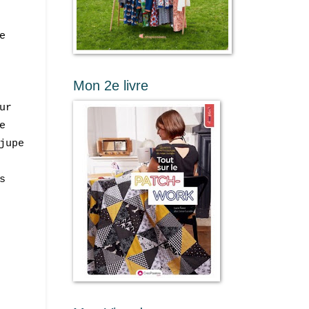
e
Mon 2e livre
ur
e
jupe
s