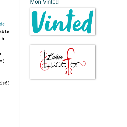
Mon Vinted
de
able
 à
r
o)
isé)