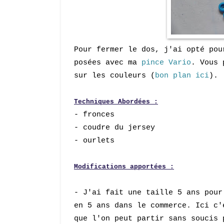
Pour fermer le dos, j'ai opté po
posées avec ma
pince Vario
. Vous 
sur les couleurs (
bon plan ici
).
Techniques Abordées :
- fronces
- coudre du jersey
- ourlets
Modifications apportées :
- J'ai fait une taille 5 ans pour
en 5 ans da
ns le commer
ce. Ici c'
que l'on peut partir sans soucis 