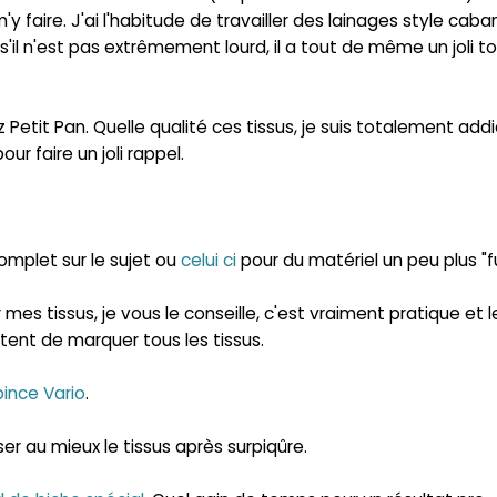
'y faire. J'ai l'habitude de travailler des lainages style caba
il n'est pas extrêmement lourd, il a tout de même un joli t
Petit Pan. Quelle qualité ces tissus, je suis totalement addi
ur faire un joli rappel.
omplet sur le
sujet
ou
celui ci
pour d
u m
atériel un peu plus "f
 mes tissus
, je vous le conseille, c'est vraime
n
t pratique et l
tent de marquer tous les tissus.
pince Vario
.
er au mieux le tissus après surpiqûre.