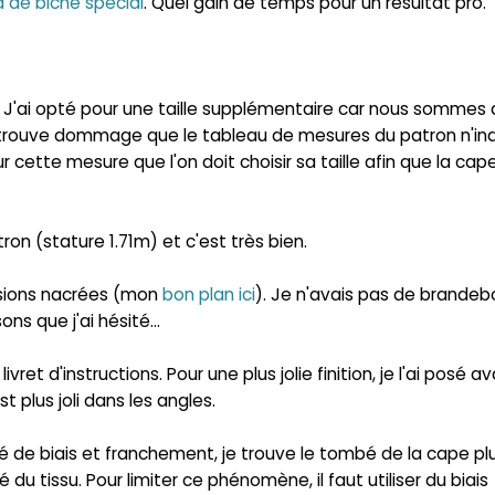
d de biche spécial
. Quel gain de temps pour un résultat pro.
. J'ai opté pour une taille supplémentaire car nous sommes
e trouve dommage que le tableau de mesures du patron n'in
ur cette mesure que l'on doit choisir sa taille afin que la cap
ron (stature 1.71m) et c'est très bien.
ssions nacrées (mon
bon plan ici
). Je n'avais pas de brandeb
ns que j'ai hésité...
le livret d'instructions. Pour une plus jolie finition, je l'ai posé a
st plus joli dans les angles.
é de biais et franchement, je trouve le tombé de la cape plus
é du tissu. Pour limiter ce phénomène, il faut utiliser du biais