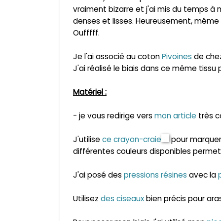
vraiment bizarre et j'ai mis du temps à m
denses et lisses. Heureusement, même s'
Oufffff.
Je l'ai associé au coton
Pivoines
de chez 
J'ai réalisé le biais dans ce même tissu po
Matér
iel
:
- je vous redirige vers
mon article
très c
J'utilise
ce crayon-craie
pour marquer
différentes couleurs disponibles permet
J'ai posé des
pressions résines
avec la
Utilisez
des ciseaux
bien précis pour aras