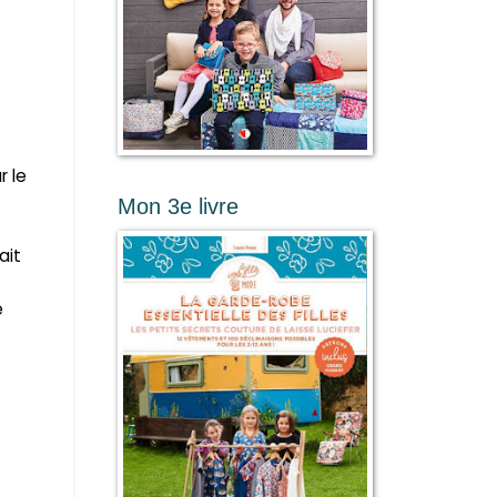
r le
Mon 3e livre
ait
é