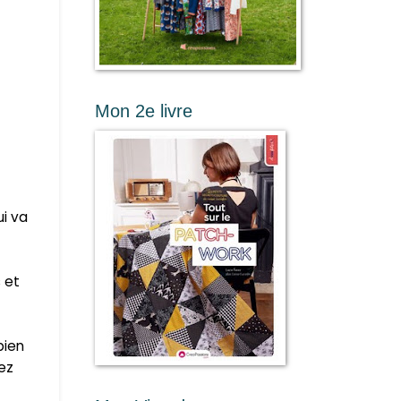
Mon 2e livre
i va
 et
bien
tez