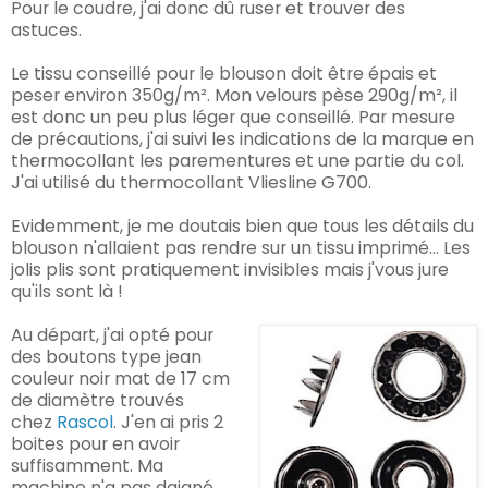
Pour le coudre, j'ai donc dû ruser et trouver des
astuces.
Le tissu conseillé pour le blouson doit être épais et
peser environ 350g/m². Mon velours pèse 290g/m², il
est donc un peu plus léger que conseillé. Par mesure
de précautions, j'ai suivi les indications de la marque en
thermocollant les parementures et une partie du col.
J'ai utilisé du thermocollant Vliesline G700.
Evidemment, je me doutais bien que tous les détails du
blouson n'allaient pas rendre sur un tissu imprimé... Les
jolis plis sont pratiquement invisibles mais j'vous jure
qu'ils sont là !
Au départ, j'ai opté pour
des boutons type jean
couleur noir mat de 17 cm
de diamètre trouvés
chez
Rascol
. J'en ai pris 2
boites pour en avoir
suffisamment. Ma
machine n'a pas daigné