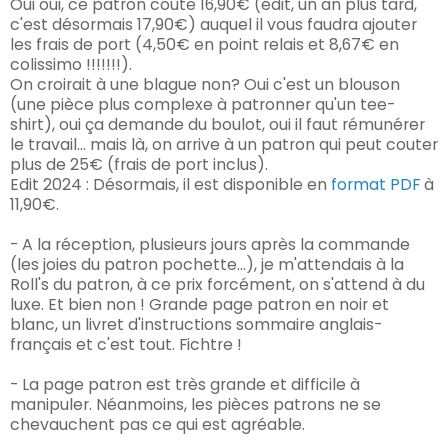
Oui oui, ce patron coute 16,90€ (édit, un an plus tard,
c'est désormais 17,90€) auquel il vous faudra ajouter
les frais de port (4,50€ en point relais et 8,67€ en
colissimo !!!!!!!).
On croirait à une blague non? Oui c'est un blouson
(une pièce plus complexe à patronner qu'un tee-
shirt), oui ça demande du boulot, oui il faut rémunérer
le travail... mais là, on arrive à un patron qui peut couter
plus de 25€ (frais de port inclus).
Edit 2024 : Désormais, il est disponible en
format PDF
à
11,90€.
- A la réception, plusieurs jours après la commande
(les joies du patron pochette...), je m'attendais à la
Roll's du patron, à ce prix forcément, on s'attend à du
luxe. Et bien non ! Grande page patron en noir et
blanc, un livret d'instructions sommaire anglais-
français et c'est tout. Fichtre !
- La page patron est très grande et difficile à
manipuler. Néanmoins, les pièces patrons ne se
chevauchent pas ce qui est agréable.