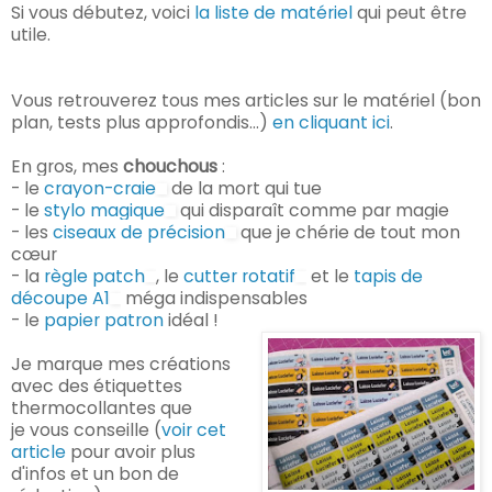
Si vous débutez, voici
la liste de matériel
qui peut être
utile.
Vous retrouverez tous mes articles sur le matériel (bon
plan, tests plus approfondis...)
en cliquant ici
.
En gros, mes
chouchous
:
- le
crayon-craie
de la mort qui tue
- le
stylo magique
qui disparaît comme par magie
- les
ciseaux de précision
que je chérie de tout mon
cœur
- la
règle patch
, le
cutter rotatif
et le
tapis de
découpe A1
méga indispensables
- le
papier patron
idéal !
Je marque mes créations
avec des étiquettes
thermocollantes que
je
vous cons
eille (
voir cet
article
pour avoir plus
d'infos et un bon de