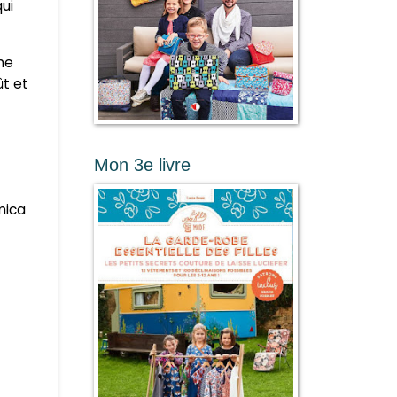
ui
mme
ût et
Mon 3e livre
mica