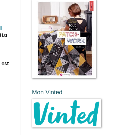
l
! La
e est
Mon Vinted