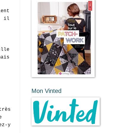
ient
t il
ulle
mais
Mon Vinted
rès
e
ez-y