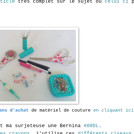
ticle
très complet sur le sujet ou
celui ci
p
ans d'achat
de matériel de couture
en cliquant ici
t ma surjeteuse une Bernina
800DL
.
es crayons
, j'utilise ces
différents ciseaux