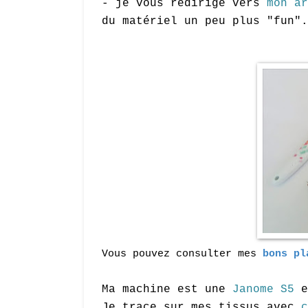
- je vous redirige vers
mon ar
du matériel un peu plus "fun".
Vous pouvez consulter mes
bons pl
Ma machine est une
Janome S5
e
Je trace sur mes tissus avec
c