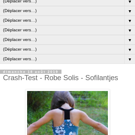
▼
▼
▼
▼
▼
▼
▼
dimanche 18 août 2019
Crash-Test - Robe Solis - Sofilantjes