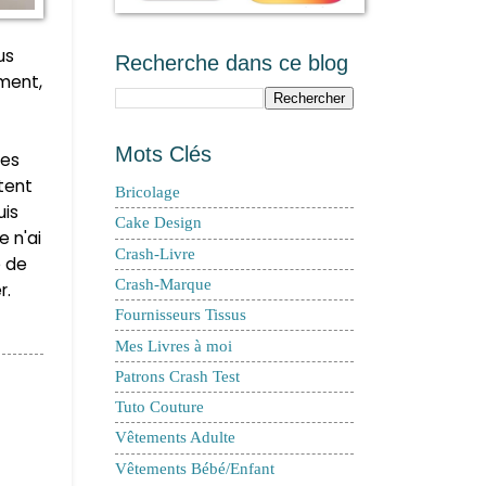
us
Recherche dans ce blog
ment,
Mots Clés
des
tent
Bricolage
uis
Cake Design
e n'ai
Crash-Livre
e de
Crash-Marque
r.
Fournisseurs Tissus
Mes Livres à moi
Patrons Crash Test
Tuto Couture
Vêtements Adulte
Vêtements Bébé/Enfant