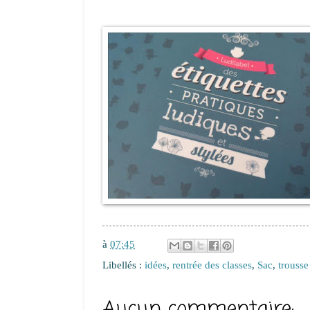
à
07:45
Libellés :
idées
,
rentrée des classes
,
Sac
,
trousse
Aucun commentaire: