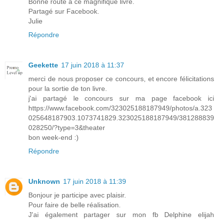
Bonne route à ce magnifique livre.
Partagé sur Facebook.
Julie
Répondre
Geekette
17 juin 2018 à 11:37
merci de nous proposer ce concours, et encore félicitations
pour la sortie de ton livre.
j'ai partagé le concours sur ma page facebook ici
https://www.facebook.com/323025188187949/photos/a.323
025648187903.1073741829.323025188187949/381288839
028250/?type=3&theater
bon week-end :)
Répondre
Unknown
17 juin 2018 à 11:39
Bonjour je participe avec plaisir.
Pour faire de belle réalisation.
J'ai également partager sur mon fb Delphine elijah