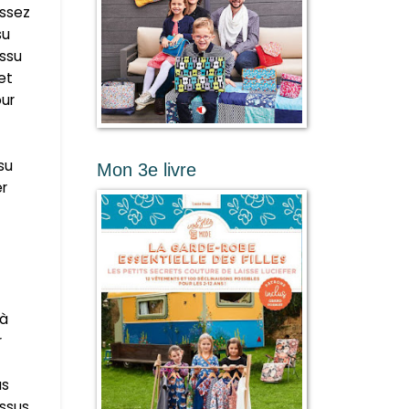
assez
su
issu
et
our
su
Mon 3e livre
er
là
r
us
issus