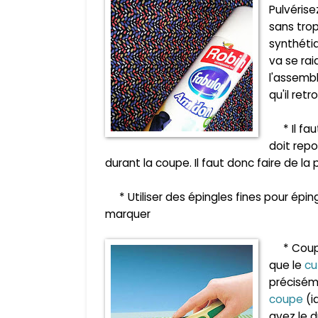
Pulvéris
sans trop
synthétiq
va se rai
l'assemb
qu'il ret
* Il faut
doit repo
durant la coupe. Il faut donc faire de 
* Utiliser des épingles fines pour épingl
marquer
* Couper
que le
cu
précisém
coupe
(i
avez le 