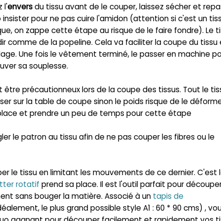
ez
l'
envers
du tissu avant de l
e
couper, laissez sécher et rep
 insister pour ne pas cuire l'amidon (attention si c'est un tis
ue, on zappe cette étape au risque de le faire fondre). Le t
dir comme de la popeline. Cela va faciliter la coupe du tissu 
lage. Une fois le vêtement terminé, le passer en machine p
rouver sa souplesse.
 être précautionneux lors de la coupe des tissus. Tout le tis
ser sur la table de coupe sinon le poids risque de le déform
la place et prendre un peu de temps pour cette étape
er le patron au tissu afin de ne pas couper les fibres ou le
 le tissu en limitant les mouvements de ce dernier. C
'est 
tter rotatif
prend sa place. Il est l'outil parfait pour découpe
ent sans bouger la matière. Associé à un
tapis de
déalement, le plus grand possible style A1 : 60 * 90 cms) , vo
duo gagnant pour découper facilement et rapidement vos t