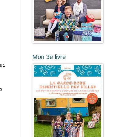
Mon 3e livre
ui
s