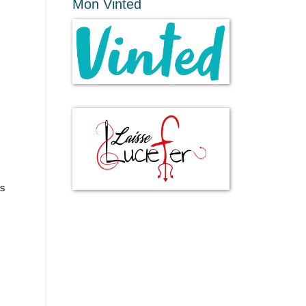
Mon Vinted
s