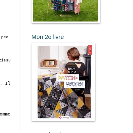
Mon 2e livre
ipée
tissu
. Il
omme