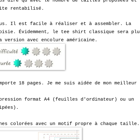
us dire qu'avec le nombre de tailles proposées et 
ite rentabilisé.
us. Il est facile à réaliser et à assembler. La
oisie. Évidemment, le tee shirt classique sera plu
la version avec encolure américaine.
mporte 18 pages. Je me suis aidée de mon meilleur
pression format A4 (feuilles d'ordinateur) ou un
ipées).
nes colorées avec un motif propre à chaque taille.