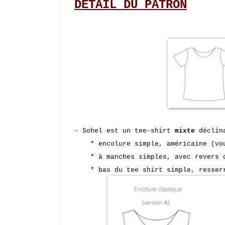
DÉTAIL
DU PATRON
- Sohel est un tee-shirt
mixte
déclina
* encolure simple, américaine (vous
* à manches simples, avec revers o
* bas du tee shirt simple, resserré