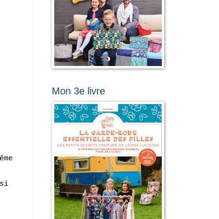
Mon 3e livre
ême
si