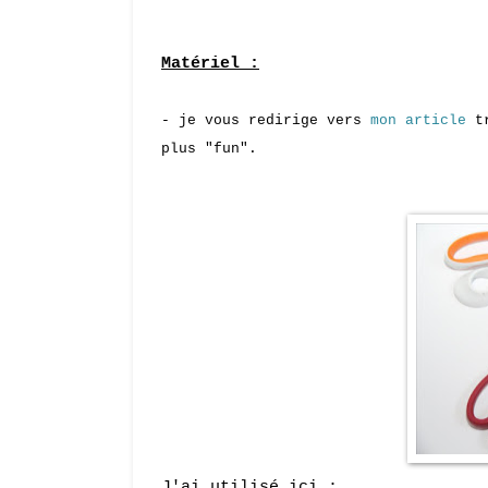
Matér
iel
:
- je vous redirige vers
mon article
tr
plus "fun".
J'ai utilisé ici :