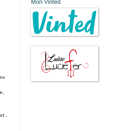
Mon Vinted
su
e,
ut.