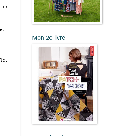
e en
e.
Mon 2e livre
le.