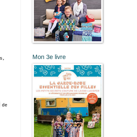
Mon 3e livre
s,
de