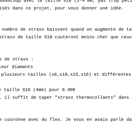
beaucoup avec la taille S10 (3-4 mm, pas trop pet
isés dans ce projet, pour vous donner une idée.
 nombre de strass baissent quand on augmente de ta
strass de taille S10 couteront moins cher que ceux
es de strass :
leur diamants
plusieurs tailles (s6,s10,s15,s16) et différentes
 taille S16 (4mm) pour 6.90€
, il suffit de taper "strass thermocollants" dans 
e couronne avec du flex. Je vous en avais parlé da