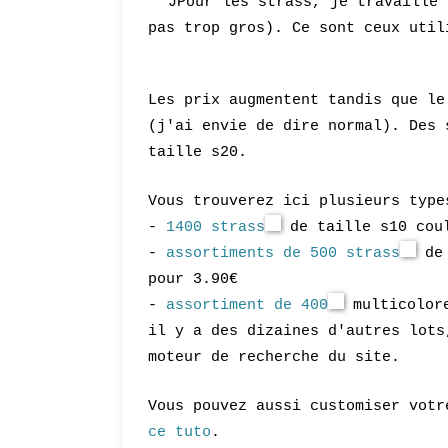
JPour les strass, je travaille 
pas trop gros). Ce sont ceux util
Les prix augmentent tandis que le
(j'ai envie de dire normal). Des 
taille s20.
Vous trouverez ici plusieurs typ
-
1400 strass
de taille s10 cou
-
assortiments de 500 strass
de 
pour 3.90€
-
assortiment de 400
multicolore
il y a des dizaines d'autres lots
moteur de recherche du site.
Vous pouvez aussi customiser votr
ce tuto
.