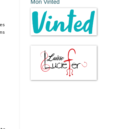
Mon Vinted
es
ns