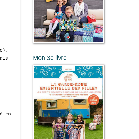
:o).
Mon 3e livre
ais
é en