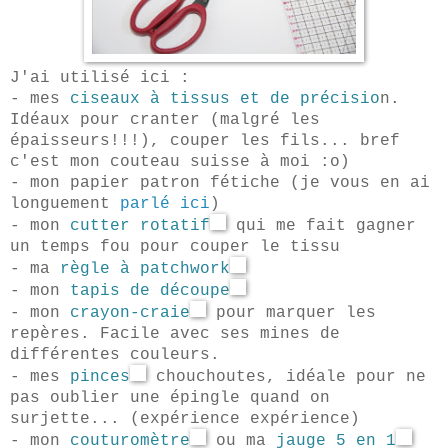
J'ai utilisé ici :
- mes
ciseaux à tissus et de précisio
n.
Idéaux pour cranter (malgré les
épaisseurs!!!), couper les fils... bref
c'est mon couteau suisse à moi :o)
- mon papier patron fétiche (je vous en ai
longuement
parlé ici
)
- mon
cutter rotatif
qui me fait gagner
un temps fou pour couper le tissu
- ma
règle à patchwork
- mon
tapis de découpe
- mon
crayon-craie
pour marquer les
repères. Facile avec ses mines de
différentes couleurs.
- mes
pinces
chouchoutes, idéale pour ne
pas oublier une épingle quand on
surjette... (expérience expérience)
- mon
couturomètre
ou ma
jauge 5 en 1