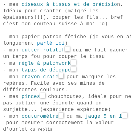
- mes
ciseaux à tissus et de précisio
n.
Idéaux pour cranter (malgré les
épaisseurs!!!), couper les fils... bref
c'est mon couteau suisse à moi :o)
- mon papier patron fétiche (je vous en ai
longuement
parlé ici
)
- mon
cutter rotatif
qui me fait gagner
un temps fou pour couper le tissu
- ma
règle à patchwork
- mon
tapis de découpe
- mon
crayon-craie
pour marquer les
repères. Facile avec ses mines de
différentes couleurs.
- mes
pinces
chouchoutes
, idéale pour ne
pas oublier une épingle quand on
surjette...
(ex
périence expérience)
- mon
couturomètre
ou ma
jauge 5 en 1
pour mesurer correctement la valeur
d'ourlet
ou replis