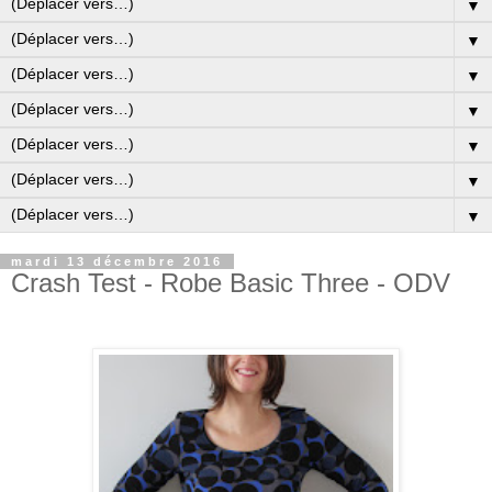
▼
▼
▼
▼
▼
▼
▼
mardi 13 décembre 2016
Crash Test - Robe Basic Three - ODV