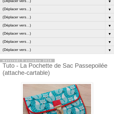
▼
▼
▼
▼
▼
▼
▼
mercredi 5 octobre 2016
Tuto - La Pochette de Sac Passepoilée
(attache-cartable)