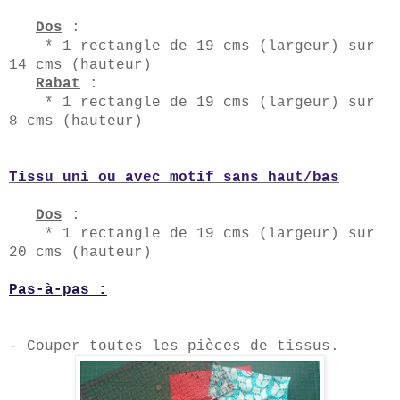
Dos
:
* 1 rectangle de 19
c
ms (largeur) sur
1
4
cms (hauteur)
Rabat
:
* 1 rectangle de 19
c
ms (largeur) sur
8
cms (hauteur)
Tissu uni ou avec motif sans haut/bas
Dos
:
* 1 rectangle de 19
c
ms (largeur) sur
2
0
cms (hauteur)
Pas-à-pas :
- Couper toutes les pièces de tissus.