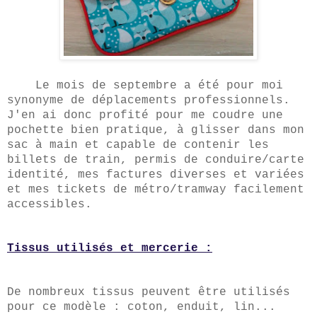
Le mois de
septembre
a été pour moi
synonyme
de déplacements professionnels.
J'en ai donc profi
té pour
me coudre une
pochette bien pratique, à
glisser dans mon
sac à main et capable de contenir les
billets de train, permis de conduire
/carte
identité,
mes factures diverses et variées
et
mes tickets de métro
/tra
m
way
facilement
accessibles.
Tissus utilisés et mercerie :
De nombreux tissus peuvent être utilisés
pour ce modèle : coton, enduit, lin...