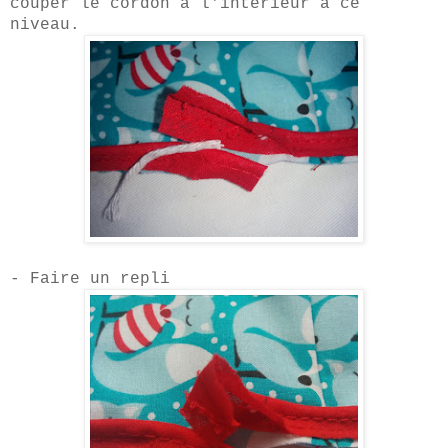
couper le cordon à l'
intérieur
à
ce
ni
veau.
- Faire un repli