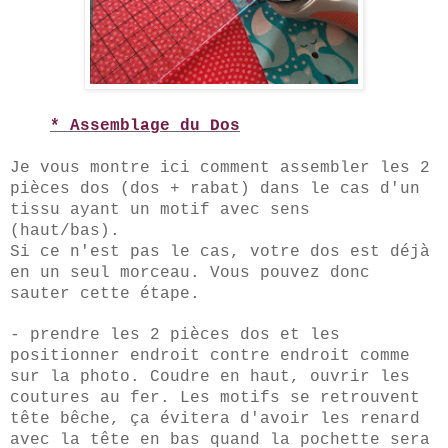
* Assemblage du Dos
Je vous montre ici comment assembler les 2
pièces dos (dos + rabat
) dans le cas d'un
tissu a
yant un motif avec sens
(haut/bas).
Si ce n'est pas le cas, votre dos est déjà
en un seul
m
orceau. Vous pouvez donc
sauter cet
te étape.
- prendre les 2 pièces dos et les
positionner endroit contre endroit comme
sur la photo. Coudre en haut, ouvrir les
coutures au fer. Les mo
tifs se ret
rouvent
tête b
êche, ça évitera d'avoir les renard
avec l
a tête en bas quand la pochette sera