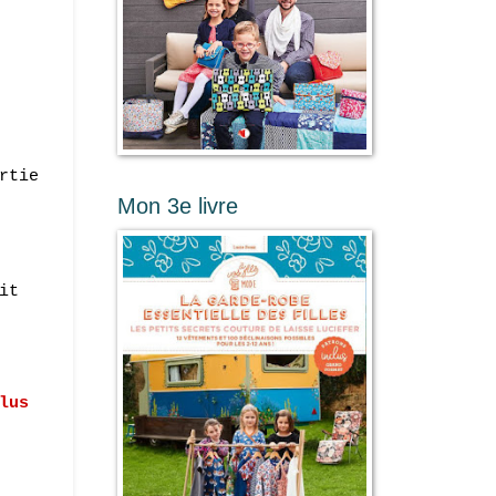
rtie
Mon 3e livre
it
lus