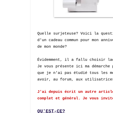
Quelle surjeteuse?
Voici la quest
d'un cadeau commun pour mon anniv
de mon monde?
Évidemment, il a fallu
choisir
la
Je vous présente ici ma démarche 
que je n'ai pas étudié tous les 
avoir, au for
um, aux utilisatr
ice
J'ai depuis écrit un autre artic
complet et général. Je vous invi
Q
U'
EST-CE?