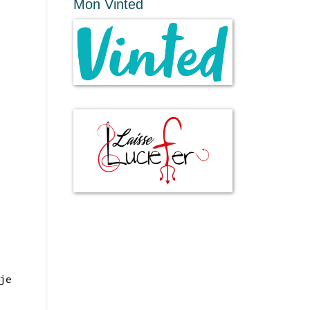
Mon Vinted
je