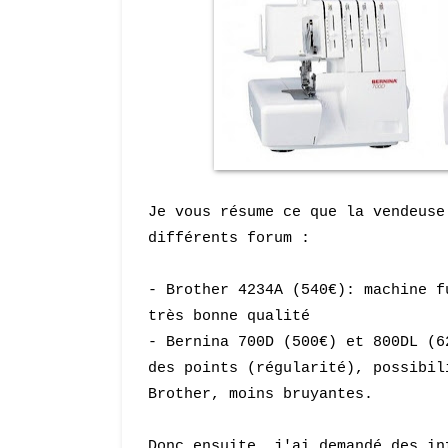
Je vous résume ce que la vendeus
différents forum :
-
B
rother 4234A (540€): machine f
très bonne qualité
-
B
ernina 700D (500€) et 800DL (6
des points (régularité)
, pos
sib
il
Brother
,
moins bruyantes.
Donc ensuite, j'ai demandé des i