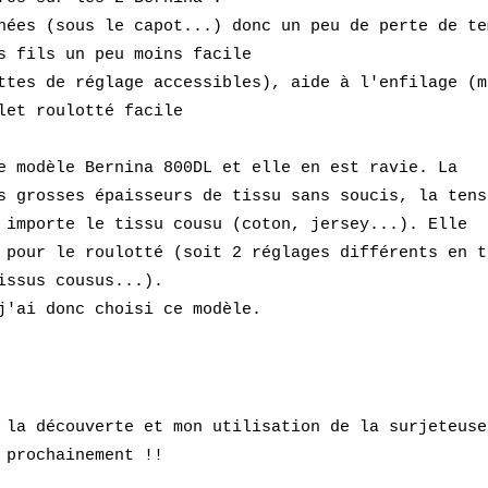
hées (sous le capot...) donc un peu de perte de te
s fils un peu moins facile
ttes de réglage accessibles), aide à l'enfilage (m
let roulotté facile
e modèle Bernina 800DL et elle en est ravie. La
s grosses épaisseurs de tissu sans soucis, la tens
importe le tissu cousu (coton, jersey...). Elle
 pour l
e roulotté (soit 2
réglages
différents en t
issus cous
us...)
.
j'ai donc choisi ce modèle.
 la découverte et mon utilisation de la surjeteuse
 prochainement !!