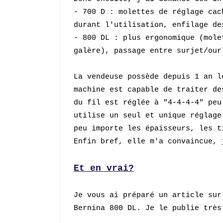
- 700 D : molettes de réglage cac
durant l'utilisation, enfilage de
- 800 DL : plus ergonomique (mole
galère), passage entre surjet/our
La vendeuse
possède
depuis 1 an l
machine est capable de traiter de
du fil est réglée à
"
4-4-4-4
"
peu 
ut
ilise un seul et unique réglag
e
peu importe les épaisseurs, les t
Enfin bref, elle m'a convaincue, 
Et en vrai?
Je vous ai préparé un article
sur
Bernina 800 DL.
Je
le pu
blie très