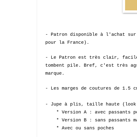
- Patron disponible à l'achat su
pour la France).
- Le Patron est très clair, facil
tombe
nt pile. Bref, c'es
t très ag
m
arque.
- Les marges de coutures de 1.5 c
- Jupe à plis, taille haute (loo
* Version A :
avec passants p
* V
ersion B : sans passants m
* Avec ou sans poches