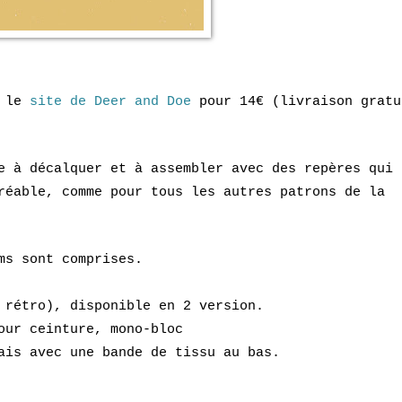
r le
site de Deer and Do
e
pour 14€ (livraison gratu
e à décalquer
et
à assembler avec des repères qui
réable, comme p
our
tous les autres pa
trons de la
ms sont comprises
.
k rétro), disponible en 2 version.
our ceinture
, mono-bloc
ais avec une bande de tissu au bas.