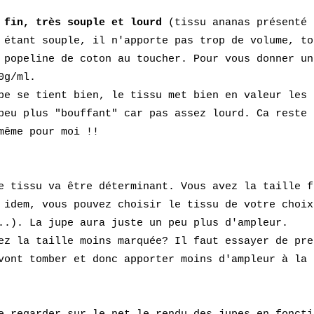
 fin, très souple et lourd
(tissu ananas présenté 
u étant souple,
il n'apporte pas
trop de volume, to
 popeline de coton au toucher
.
P
our vous donner un
0g/ml.
e se tient bien, le tissu met bien en valeur les 
peu plus "bouffant" car pas assez lourd. Ca reste
même pour moi !!
e tissu va être déterminant. Vous avez la taille f
 idem
, vous pouvez choisir le tissu de vo
tre choix
...).
La jupe aura juste un peu plus d'ampleur.
ez la taille moins marquée? Il faut essayer de pre
vont tomber et donc apporter moins d'ampleur à la
e regarder sur le net le rendu des jupes en foncti