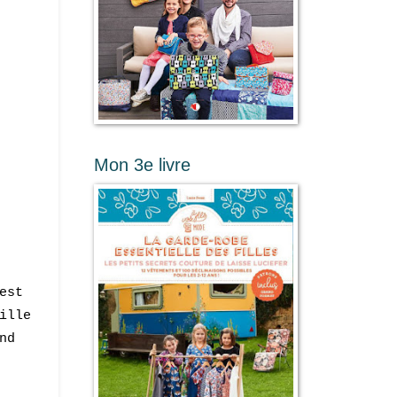
Mon 3e livre
est
ille
nd