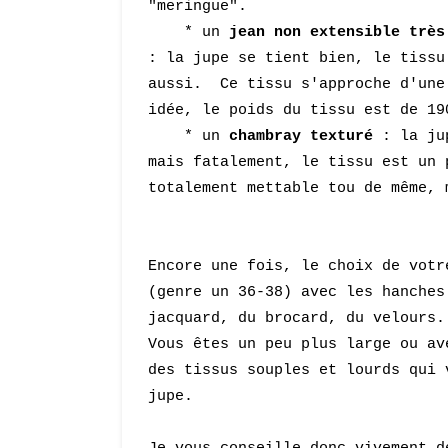
"mer
ingue".
* un
jean
non extensible très
: la jupe se tient bien, le tiss
aussi.
Ce tissu s'approche d'une
idée, le poids du tissu est de 19
* un
chambray texturé
: la jup
mais fatalement, le tissu est un 
totalement mettable tou de même, 
E
ncore une fois, le choi
x de vot
r
(genre un
36-38) avec les
hanches
jacquard, du brocard, du velours
Vous êtes un peu plus large ou av
des tissus souples et lourds qui 
ju
pe.
Je vous conseill
e donc viv
ement d