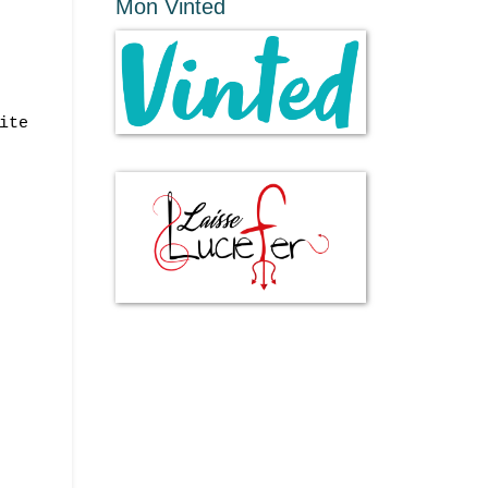
Mon Vinted
ite