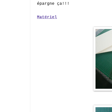
épargne ça!!!
Matér
iel