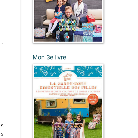
e.
Mon 3e livre
es
us