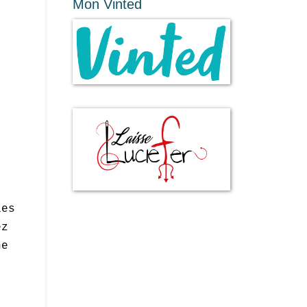
Mon Vinted
les
ez
ne