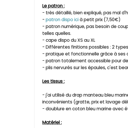
Le patron :
- très détaillé, bien expliqué, pas mal 
-
patron dispo ici
à petit prix (7,50€)
- patron numérique, pas besoin de coupe
telles quelles.
- cape dispo du XS au XL
- Différentes finitions possibles : 2 type
- pratique et fonctionnelle grâce à ses 
- patron totalement accessible pour d
- plis nervurés sur les épaules, c'est be
Les tissus :
- j'ai utilisé du drap manteau bleu mari
inconvénients (gratte, prix et lavage dél
- doublure en coton bleu marine avec é
Matér
iel
: