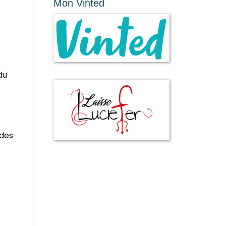
Mon Vinted
du
 des