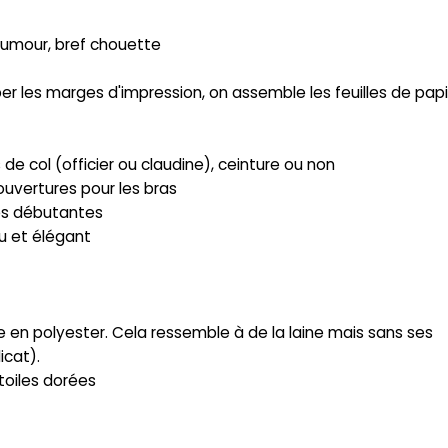
d'humour, bref chouette
r les marges d'impression, on assemble les feuilles de papi
s de col (officier ou claudine), ceinture ou non
ouvertures pour les bras
es débutantes
au et élégant
ne en polyester. Cela ressemble à de la laine mais sans ses
icat).
toiles dorées