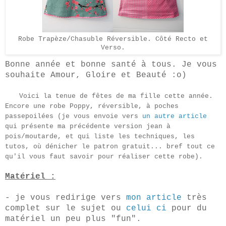
Robe Trapèze/Chasuble Réversible. Côté Recto et
Verso.
Bonne année et bonne santé à tous. Je vous
souhaite Amour, Gloire et Beauté :o)
Voici la tenue de fêtes de ma fille cette année.
Encore une robe Poppy, réversible, à poches
passepoilées (je vous envoie vers
un autre article
qui présente ma précédente version jean à
pois/moutarde
, et qui
liste les techniques, les
tutos, où dénicher le patron gratuit... bref tout ce
qu'il vous faut savoir pour réaliser cette robe).
Matér
iel
:
- je vous redirige vers
mon article
très
complet sur le
sujet
ou
celui ci
pour d
u
m
atériel un peu plus "fun"
.