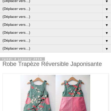
▼
▼
▼
▼
▼
▼
▼
lundi 4 janvier 2016
Robe Trapèze Réversible Japonisante