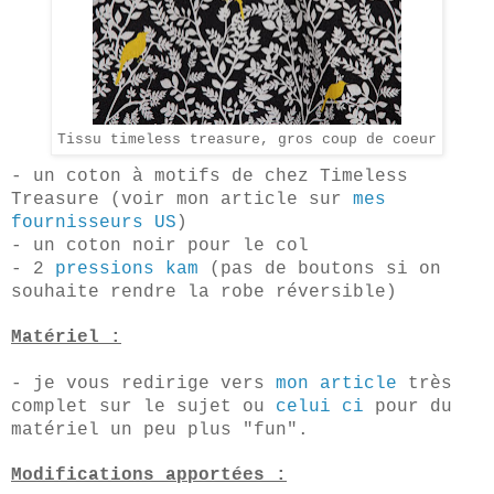
Tissu timeless treasure, gros coup de coeur
- un coton à motifs de chez Timeless
Treasure (voir mon article sur
mes
fournisseurs US
)
- un coton noir pour le col
- 2
pressions kam
(pas de boutons si on
souhaite rendre la robe réversible)
Matér
iel
:
- je vous redirige vers
mon article
très
complet sur le
sujet
ou
celui ci
pour d
u
m
atériel un peu plus "fun"
.
Modifications apportées :