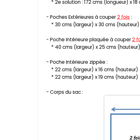
* 2e solution : 172 cms (longueur)
x 18
- Poche
s Extérieures à couper
2 fois
:
* 30 cms
(largeur
) x 30 cms (
hauteur
)
- Poche Intérieure plaquée à couper
2 f
*
4
0 cms
(largeur
) x
25
cms (
hauteur
- Poche Intérieure
zippée
:
*
22
cms
(largeur
) x
16
cms (
hauteur
)
*
22
cms
(largeur
) x
1
9
cms (
hauteur
)
- Corps du sac :