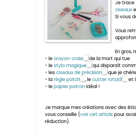
Je trace
ciseaux
e
Si vous d
Vous retr
approfond
En gros,
- le
crayon-craie
de la mort qui tue
- le
stylo magique
qui disparaît com
- les
ciseaux de précision
que je chér
- la
règle patch
, le
cutter rotatif
et 
- le
papier patron
idéal !
Je marque mes créations avec des étiq
vous conseille (
voir cet article
pour avoir
réduction).