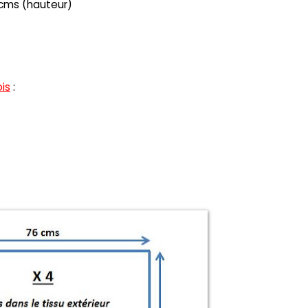
 cms (hauteur)
ois
:
)