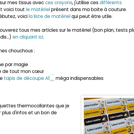
 sur mes tissus avec
ces crayons
, j'utilise ces
différents
t voici tout
le matériel
présent dans ma boite à couture.
ébutez, voici
la liste de matériel
qui peut être utile.
ouverez tous mes articles sur le matériel (bon plan, tests pl
is...)
en cliquant ici
.
 mes chouchous :
me par magie
ie de tout mon cœur
le
tapis de découpe A1
méga indispensables
uettes thermocollantes que je
 plus d'infos et un bon de