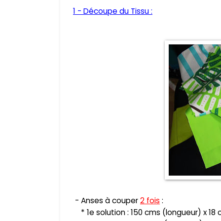
1 - Découpe du Tissu :
- Anses à couper
2 fois
:
* 1e solution : 150 cms (long
ueur)
x 18